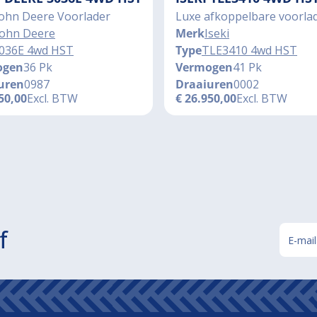
John Deere Voorlader
Luxe afkoppelbare voorla
John Deere
Merk
Iseki
036E 4wd HST
Type
TLE3410 4wd HST
ogen
36 Pk
Vermogen
41 Pk
uren
0987
Draaiuren
0002
50,00
Excl. BTW
€
26.950,00
Excl. BTW
f