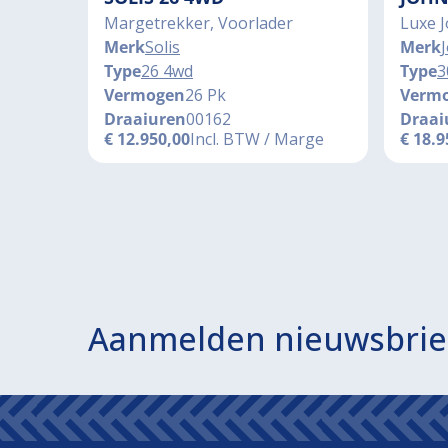
Margetrekker, Voorlader
Luxe 
Merk
Solis
Merk
Type
26 4wd
Type
3
Vermogen
26 Pk
Verm
Draaiuren
00162
Draai
€
12.950,00
Incl. BTW / Marge
€
18.9
Aanmelden nieuwsbrie