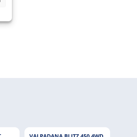
n
T
VALPADANA BLITZ 450 4WD