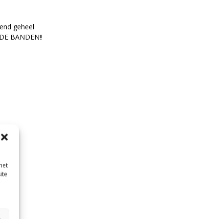
end geheel
DE BANDEN!!
met
ite