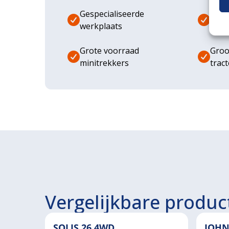
Gespecialiseerde
Dive
werkplaats
aanb
Grote voorraad
Groo
minitrekkers
trac
Vergelijkbare produc
SOLIS 26 4WD
JOHN