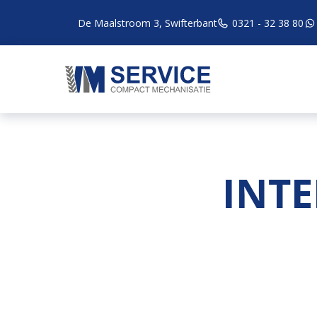
De Maalstroom 3, Swifterbant
0321 - 32 38 80
INT