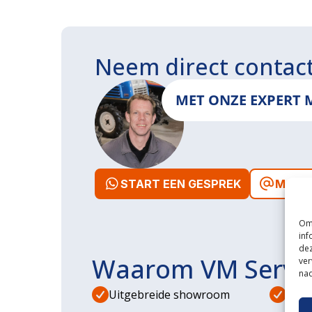
Neem direct contac
MET ONZE EXPERT 
START EEN GESPREK
MAIL 
Om 
inf
dez
Waarom VM Servi
ver
nad
Uitgebreide showroom
Eige