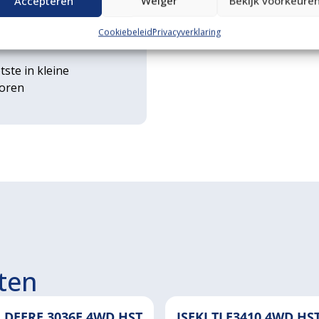
Accepteren
Weiger
Bekijk voorkeure
rse
Cookiebeleid
Privacyverklaring
ouwwerktuigen
tste in kleine
toren
ten
 DEERE 3036E 4WD HST
ISEKI TLE3410 4WD HS