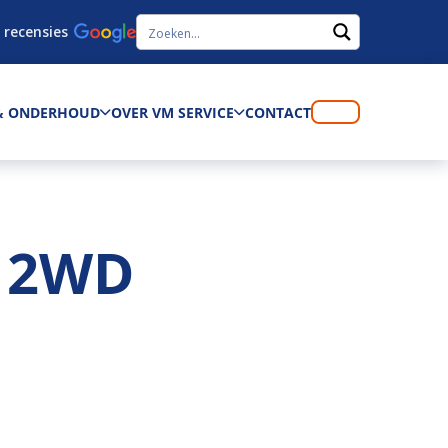
 recensies
 & ONDERHOUD
OVER VM SERVICE
CONTACT
 2WD