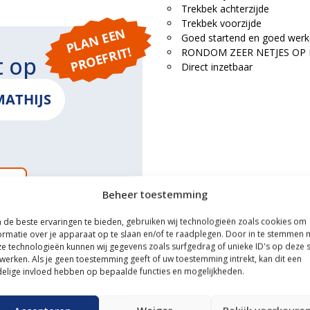
Trekbek achterzijde
Trekbek voorzijde
P
L
A
N
E
E
N
P
R
O
E
F
RI
Goed startend en goed werk
T!
RONDOM ZEER NETJES OP 
t op
Direct inzetbaar
MATHIJS
ONS
Beheer toestemming
de beste ervaringen te bieden, gebruiken wij technologieën zoals cookies om
ormatie over je apparaat op te slaan en/of te raadplegen. Door in te stemmen 
e technologieën kunnen wij gegevens zoals surfgedrag of unieke ID's op deze s
ce
werken. Als je geen toestemming geeft of uw toestemming intrekt, kan dit een
elige invloed hebben op bepaalde functies en mogelijkheden.
n transportservice