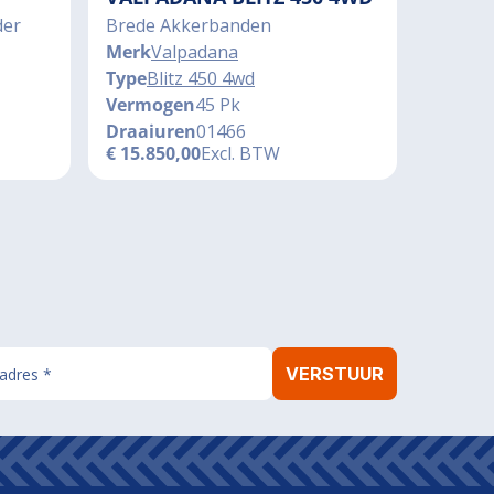
der
Brede Akkerbanden
Merk
Valpadana
Type
Blitz 450 4wd
Vermogen
45 Pk
Draaiuren
01466
€
15.850,00
Excl. BTW