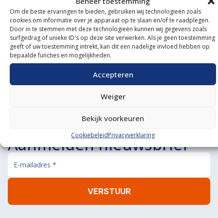
Beheer toestemming
Om de beste ervaringen te bieden, gebruiken wij technologieën zoals
Onze showroom
cookies om informatie over je apparaat op te slaan en/of te raadplegen.
Door in te stemmen met deze technologieën kunnen wij gegevens zoals
bezoeken?
surfgedrag of unieke ID's op deze site verwerken. Als je geen toestemming
geeft of uw toestemming intrekt, kan dit een nadelige invloed hebben op
bepaalde functies en mogelijkheden.
De koffie staat klaar!
BEL ONS
MAIL ONS
Accepteren
Weiger
Bekijk voorkeuren
Cookiebeleid
Privacyverklaring
Aanmelden nieuwsbrief