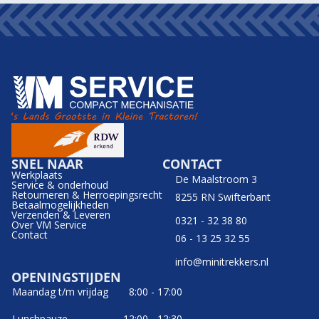
SNEL NAAR
CONTACT
Werkplaats
De Maalstroom 3
Service & onderhoud
Retourneren & Herroepingsrecht
8255 RN Swifterbant
Betaalmogelijkheden
Verzenden & Leveren
0321 - 32 38 80
Over VM Service
Contact
06 - 13 25 32 55
info@minitrekkers.nl
OPENINGSTIJDEN
Maandag t/m vrijdag
8:00 - 17:00
Lunchpauze
12:00 - 12:30