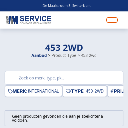
De Maalstroom 3, Swifterbant
453 2WD
Aanbod
>
Product Type
>
453 2wd
Zoek
producten
MERK
TYPE
PRIJS
: INTERNATIONAL
: 453-2WD
Geen producten gevonden die aan je zoekcriteria
voldoen.