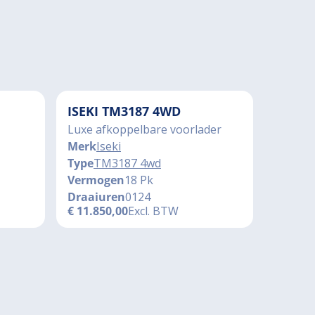
ISEKI TM3187 4WD
Luxe afkoppelbare voorlader
Merk
Iseki
Type
TM3187 4wd
Vermogen
18 Pk
Draaiuren
0124
€
11.850,00
Excl. BTW