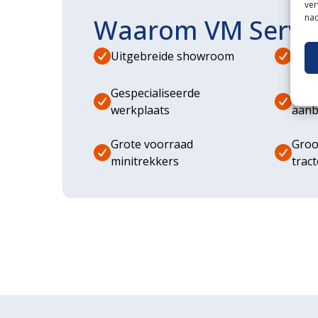
ver
nad
Waarom VM Servi
Uitgebreide showroom
Eige
Gespecialiseerde
Dive
werkplaats
aanb
Grote voorraad
Groo
minitrekkers
trac