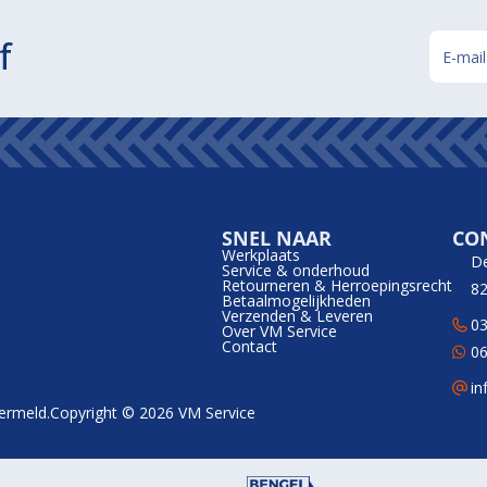
f
SNEL NAAR
CO
Werkplaats
D
Service & onderhoud
Retourneren & Herroepingsrecht
82
Betaalmogelijkheden
Verzenden & Leveren
03
Over VM Service
Contact
06
in
vermeld.
Copyright © 2026 VM Service