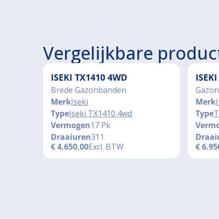
Vergelijkbare produc
ISEKI TX1410 4WD
ISEK
Brede Gazonbanden
Gazon
Merk
Iseki
Merk
I
Type
Iseki TX1410 4wd
Type
T
Vermogen
17 Pk
Verm
Draaiuren
311
Draai
€
4.650,00
Excl. BTW
€
6.95