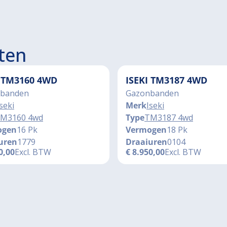
ten
I TM3160 4WD
ISEKI TM3187 4WD
banden
Gazonbanden
seki
Merk
Iseki
M3160 4wd
Type
TM3187 4wd
ogen
16 Pk
Vermogen
18 Pk
uren
1779
Draaiuren
0104
0,00
Excl. BTW
€
8.950,00
Excl. BTW