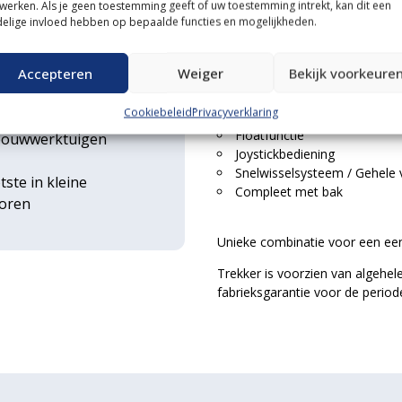
werken. Als je geen toestemming geeft of uw toestemming intrekt, kan dit een
EXTRA BREDE AKKERBANDE
elige invloed hebben op bepaalde functies en mogelijkheden.
ce
Tevens naar keuze leverbaa
n transportservice
Accepteren
Weiger
Bekijk voorkeure
Let op; COMPLEET MET LUXE
Cookiebeleid
Privacyverklaring
Dubbelwerkend hydraulisch 
rse
Floatfunctie
ouwwerktuigen
Joystickbediening
Snelwisselsysteem / Gehele 
tste in kleine
Compleet met bak
toren
Unieke combinatie voor een een
Trekker is voorzien van algehel
fabrieksgarantie voor de period