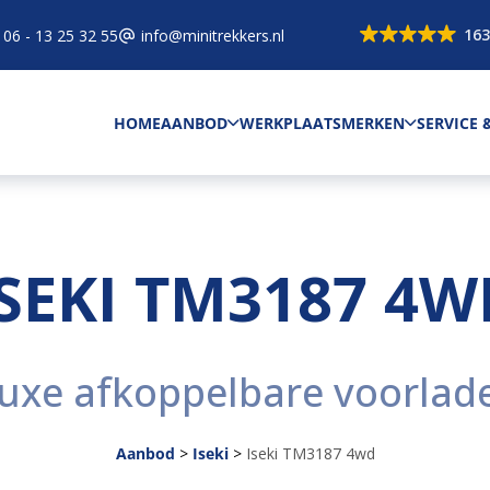
163
06 - 13 25 32 55
info@minitrekkers.nl
HOME
AANBOD
WERKPLAATS
MERKEN
SERVICE
ISEKI TM3187 4W
uxe afkoppelbare voorlad
Aanbod
>
Iseki
>
Iseki TM3187 4wd