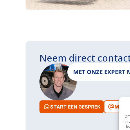
Neem direct contac
MET ONZE EXPERT 
START EEN GESPREK
MAIL 
Om 
inf
dez