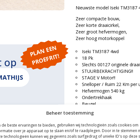
Nieuwste model Iseki TM3187 4
Zeer compacte bouw,
Zeer korte draaicirkel,
Zeer groot hefvermogen,
Zeer hoog motorkoppel
P
L
A
N
E
E
N
P
R
O
E
F
RI
Iseki TM3187 4wd
T!
18 Pk
t op
Slechts 00127 originele draa
STUURBEKRACHTIGING!!
MATHIJS
STAGE V Motor!!
Snelloper / Ruim 22 Km per 
Hefvermogen 540 kg
Ondertrekhaak
Beugel
Complete wegverlichting
Beheer toestemming
ONS
Zijschakeling
Hoge- en lage gearing
de beste ervaringen te bieden, gebruiken wij technologieën zoals cookies om
In- en uitschakelbare 4wd
ormatie over je apparaat op te slaan en/of te raadplegen. Door in te stemmen 
e technologieën kunnen wij gegevens zoals surfgedrag of unieke ID's op deze s
Fronttrekbek