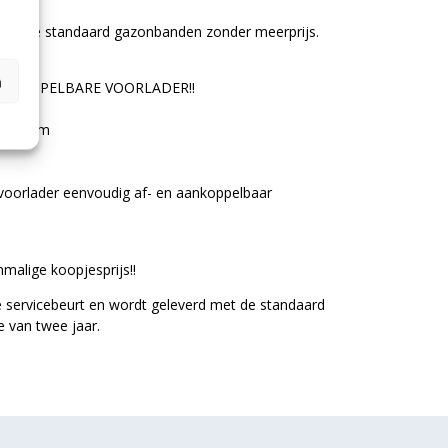
N!!
r op de standaard gazonbanden zonder meerprijs.
n
 AFKOPPELBARE VOORLADER!!
systeem
voorlader eenvoudig af- en aankoppelbaar
malige koopjesprijs!!
e servicebeurt en wordt geleverd met de standaard
e van twee jaar.