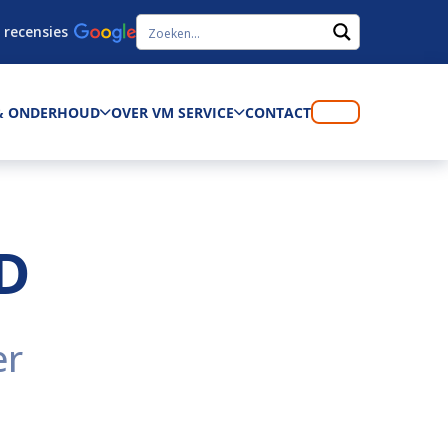
 recensies
 & ONDERHOUD
OVER VM SERVICE
CONTACT
D
er