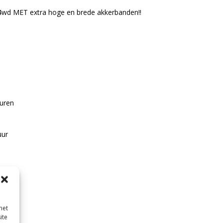
wd MET extra hoge en brede akkerbanden!!
iuren
uur
met
ite