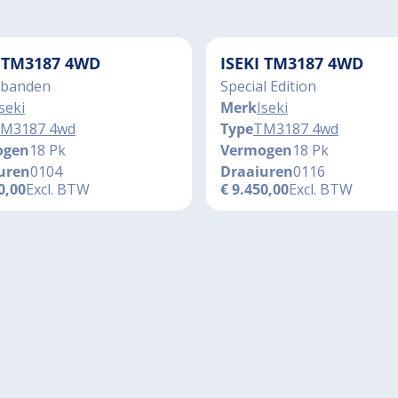
I TM3187 4WD
ISEKI TM3187 4WD
banden
Special Edition
seki
Merk
Iseki
M3187 4wd
Type
TM3187 4wd
ogen
18 Pk
Vermogen
18 Pk
uren
0104
Draaiuren
0116
0,00
Excl. BTW
€
9.450,00
Excl. BTW