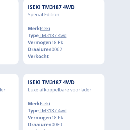
ISEKI TM3187 4WD
Special Edition
Merk
Iseki
Type
TM3187 4wd
Vermogen
18 Pk
Draaiuren
0062
Verkocht
ISEKI TM3187 4WD
der
Luxe afkoppelbare voorlader
Merk
Iseki
Type
TM3187 4wd
Vermogen
18 Pk
Draaiuren
0080