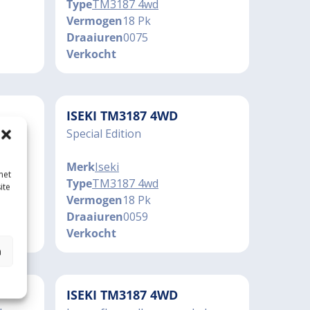
Type
TM3187 4wd
Vermogen
18 Pk
Draaiuren
0075
Verkocht
ISEKI TM3187 4WD
der
Special Edition
Merk
Iseki
met
Type
TM3187 4wd
ite
Vermogen
18 Pk
Draaiuren
0059
Verkocht
n
ISEKI TM3187 4WD