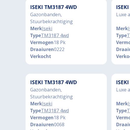
ISEKI TM3187 4WD
ISEK
Gazonbanden,
Luxe 
Stuurbekrachtiging
Merk
Iseki
Merk
I
Type
TM3187 4wd
Type
T
Vermogen
18 Pk
Verm
Draaiuren
0222
Draai
Verkocht
Verko
ISEKI TM3187 4WD
ISEK
Gazonbanden,
Luxe 
Stuurbekrachtiging
Merk
Iseki
Merk
I
Type
TM3187 4wd
Type
T
Vermogen
18 Pk
Verm
Draaiuren
0068
Draai