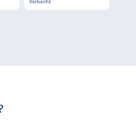
Verkocht
?