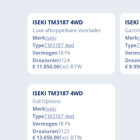
ISEKI TM3187 4WD
ISEK
Luxe afkoppelbare voorlader
Gazon
Merk
Iseki
Merk
I
Type
TM3187 4wd
Type
T
Vermogen
18 Pk
Verm
Draaiuren
0124
Draai
€
11.850,00
Excl. BTW
€
8.95
ISEKI TM3187 4WD
Full Options
Merk
Iseki
Type
TM3187 4wd
Vermogen
18 Pk
Draaiuren
0123
€
13.650,00
Excl. BTW