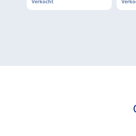
Verkocht
Verko