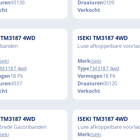
uren
00130
Draaiuren
0109
cht
Verkocht
I TM3187 4WD
ISEKI TM3187 4WD
banden
Luxe afkoppelbare voorla
seki
Merk
Iseki
M3187 4wd
Type
TM3187 4wd
ogen
18 Pk
Vermogen
18 Pk
uren
0037
Draaiuren
00120
cht
Verkocht
I TM3187 4WD
ISEKI TM3187 4WD
 Brede Gazonbanden
Luxe afkoppelbare voorla
seki
Merk
Iseki