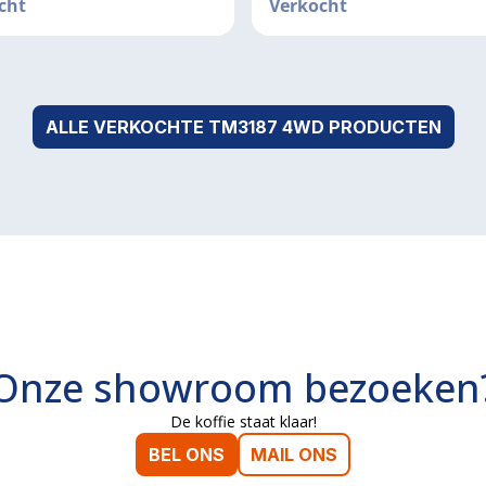
cht
Verkocht
ALLE VERKOCHTE TM3187 4WD PRODUCTEN
Onze showroom bezoeken
De koffie staat klaar!
BEL ONS
MAIL ONS