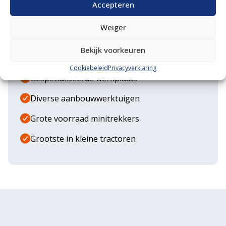
Accepteren
Waarom VM Service
Weiger
Uitgebreide showroom
Bekijk voorkeuren
Eigen transportservice
Cookiebeleid
Privacyverklaring
Gespecialiseerde werkplaats
Diverse aanbouwwerktuigen
Grote voorraad minitrekkers
Grootste in kleine tractoren