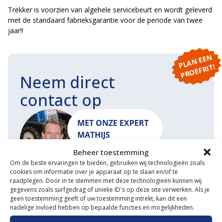
Trekker is voorzien van algehele servicebeurt en wordt geleverd
met de standaard fabrieksgarantie voor de periode van twee
jaar!!
P
L
A
N
E
E
N
P
R
O
E
F
RI
T!
Neem direct
contact op
MET ONZE EXPERT
MATHIJS
Beheer toestemming
Om de beste ervaringen te bieden, gebruiken wij technologieën zoals
cookies om informatie over je apparaat op te slaan en/of te
raadplegen. Door in te stemmen met deze technologieën kunnen wij
START EEN GESPREK
MAIL ONS
gegevens zoals surfgedrag of unieke ID's op deze site verwerken. Als je
geen toestemming geeft of uw toestemming intrekt, kan dit een
nadelige invloed hebben op bepaalde functies en mogelijkheden.