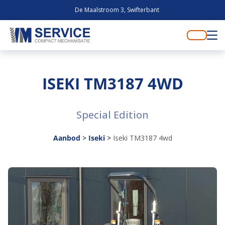
De Maalstroom 3, Swifterbant
ISEKI TM3187 4WD
Special Edition
Aanbod
>
Iseki
>
Iseki TM3187 4wd