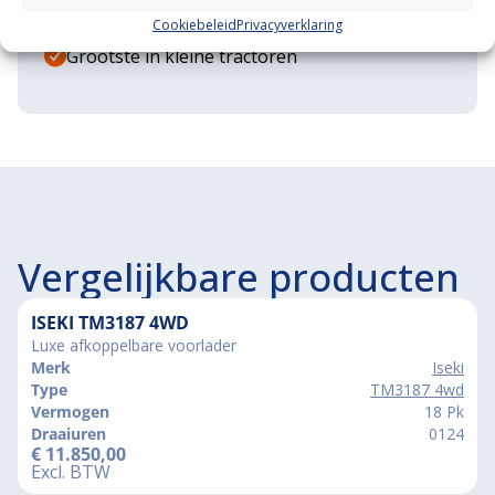
Grote voorraad minitrekkers
Cookiebeleid
Privacyverklaring
Grootste in kleine tractoren
Vergelijkbare producten
ISEKI TM3187 4WD
Luxe afkoppelbare voorlader
Merk
Iseki
Type
TM3187 4wd
Vermogen
18 Pk
Draaiuren
0124
€
11.850,00
Excl. BTW