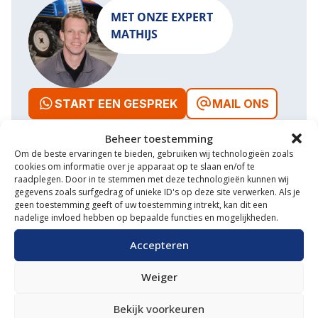
MET ONZE EXPERT
MATHIJS
START EEN GESPREK
MAIL ONS
Beheer toestemming
Om de beste ervaringen te bieden, gebruiken wij technologieën zoals
cookies om informatie over je apparaat op te slaan en/of te
raadplegen. Door in te stemmen met deze technologieën kunnen wij
Waarom VM Service
gegevens zoals surfgedrag of unieke ID's op deze site verwerken. Als je
geen toestemming geeft of uw toestemming intrekt, kan dit een
Uitgebreide showroom
nadelige invloed hebben op bepaalde functies en mogelijkheden.
Eigen transportservice
Accepteren
Gespecialiseerde werkplaats
Weiger
Diverse aanbouwwerktuigen
Bekijk voorkeuren