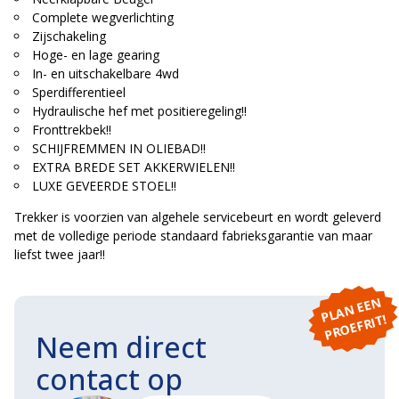
Complete wegverlichting
Zijschakeling
Hoge- en lage gearing
In- en uitschakelbare 4wd
Sperdifferentieel
Hydraulische hef met positieregeling!!
Fronttrekbek!!
SCHIJFREMMEN IN OLIEBAD!!
EXTRA BREDE SET AKKERWIELEN!!
LUXE GEVEERDE STOEL!!
Trekker is voorzien van algehele servicebeurt en wordt geleverd
met de volledige periode standaard fabrieksgarantie van maar
liefst twee jaar!!
P
L
A
N
E
E
N
P
R
O
E
F
RI
T!
Neem direct
contact op