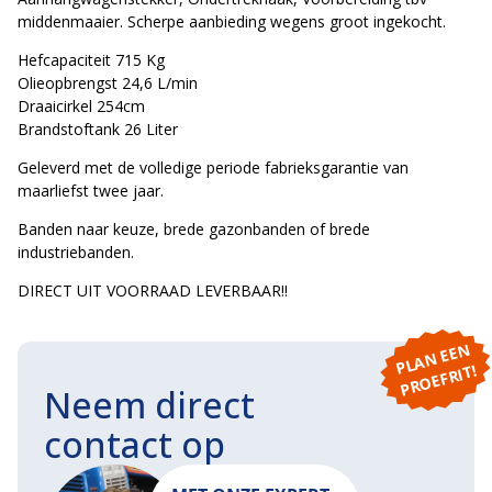
middenmaaier. Scherpe aanbieding wegens groot ingekocht.
Hefcapaciteit 715 Kg
Olieopbrengst 24,6 L/min
Draaicirkel 254cm
Brandstoftank 26 Liter
Geleverd met de volledige periode fabrieksgarantie van
maarliefst twee jaar.
Banden naar keuze, brede gazonbanden of brede
industriebanden.
DIRECT UIT VOORRAAD LEVERBAAR!!
P
L
A
N
E
E
N
P
R
O
E
F
RI
T!
Neem direct
contact op