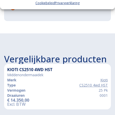
Cookiebeleid
Privacyverklaring
Grootste in kleine tractoren
Vergelijkbare producten
KIOTI CS2510 4WD HST
Middenondermaaidek
Merk
Kioti
Type
CS2510 4wd HST
Vermogen
25 Pk
Draaiuren
0001
€
14.350,00
Excl. BTW