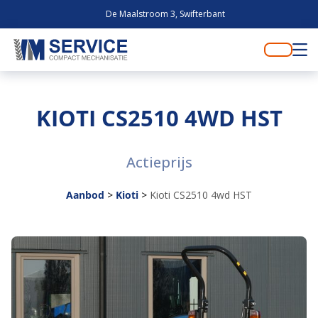
De Maalstroom 3, Swifterbant
KIOTI CS2510 4WD HST
Actieprijs
Aanbod
>
Kioti
>
Kioti CS2510 4wd HST