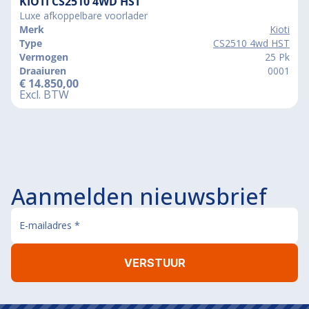
KIOTI CS2510 4WD HST
Luxe afkoppelbare voorlader
Merk
Kioti
Type
CS2510 4wd HST
Vermogen
25 Pk
Draaiuren
0001
€
14.850,00
Excl. BTW
Aanmelden nieuwsbrief