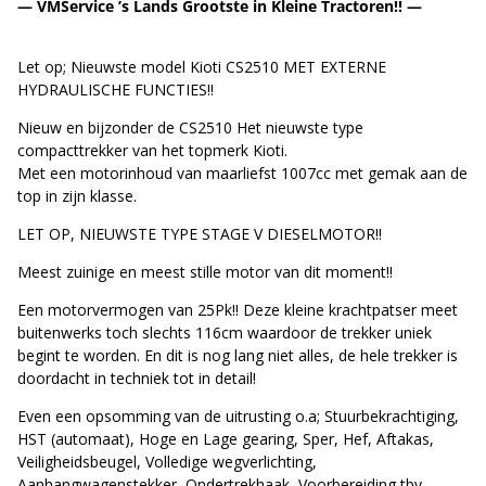
— VMService ’s Lands Grootste in Kleine Tractoren!! —
Let op; Nieuwste model Kioti CS2510 MET EXTERNE
HYDRAULISCHE FUNCTIES!!
Nieuw en bijzonder de CS2510 Het nieuwste type
compacttrekker van het topmerk Kioti.
Met een motorinhoud van maarliefst 1007cc met gemak aan de
top in zijn klasse.
LET OP, NIEUWSTE TYPE STAGE V DIESELMOTOR!!
Meest zuinige en meest stille motor van dit moment!!
Een motorvermogen van 25Pk!! Deze kleine krachtpatser meet
buitenwerks toch slechts 116cm waardoor de trekker uniek
begint te worden. En dit is nog lang niet alles, de hele trekker is
doordacht in techniek tot in detail!
Even een opsomming van de uitrusting o.a; Stuurbekrachtiging,
HST (automaat), Hoge en Lage gearing, Sper, Hef, Aftakas,
Veiligheidsbeugel, Volledige wegverlichting,
Aanhangwagenstekker, Ondertrekhaak, Voorbereiding tbv