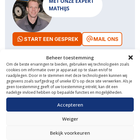
MET ONZE EXPERT
MATHIJS
START EEN GESPREK
MAIL ONS
Beheer toestemming
Om de beste ervaringen te bieden, gebruiken wij technologieën zoals
cookies om informatie over je apparaat op te slaan en/of te
Waarom VM Service
raadplegen. Door in te stemmen met deze technologieën kunnen wij
gegevens zoals surfgedrag of unieke ID's op deze site verwerken. Als je
Uitgebreide showroom
geen toestemming geeft of uw toestemming intrekt, kan dit een
nadelige invloed hebben op bepaalde functies en mogelijkheden.
Eigen transportservice
Accepteren
Gespecialiseerde werkplaats
Weiger
Diverse aanbouwwerktuigen
Bekijk voorkeuren
Grote voorraad minitrekkers