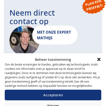
P
L
A
N
E
E
N
P
R
O
E
F
RI
T!
Neem direct
contact op
MET ONZE EXPERT
MATHIJS
Beheer toestemming
START EEN GESPREK
MAIL ONS
Om de beste ervaringen te bieden, gebruiken wij technologieën zoals
cookies om informatie over je apparaat op te slaan en/of te
raadplegen. Door in te stemmen met deze technologieën kunnen wij
gegevens zoals surfgedrag of unieke ID's op deze site verwerken. Als je
geen toestemming geeft of uw toestemming intrekt, kan dit een
nadelige invloed hebben op bepaalde functies en mogelijkheden.
Waarom VM Service
Accepteren
Uitgebreide showroom
Weiger