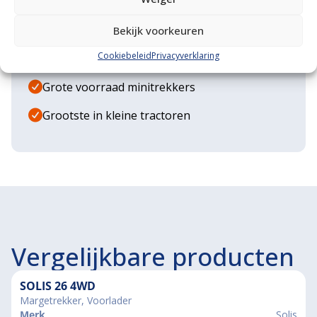
Eigen transportservice
Gespecialiseerde werkplaats
Bekijk voorkeuren
Cookiebeleid
Privacyverklaring
Diverse aanbouwwerktuigen
Grote voorraad minitrekkers
Grootste in kleine tractoren
Vergelijkbare producten
SOLIS 26 4WD
Margetrekker, Voorlader
Merk
Solis