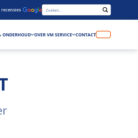
 recensies
 & ONDERHOUD
OVER VM SERVICE
CONTACT
T
er