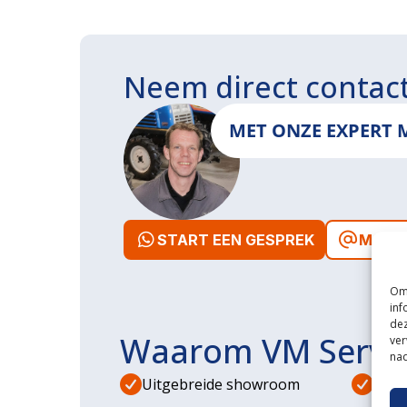
Neem direct contac
MET ONZE EXPERT 
START EEN GESPREK
MAIL 
Om 
inf
dez
Waarom VM Servi
ver
nad
Uitgebreide showroom
Eige