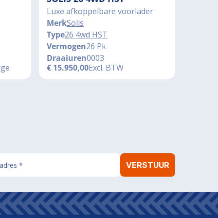
Luxe afkoppelbare voorlader
Merk
Solis
Type
26 4wd HST
Vermogen
26 Pk
Draaiuren
0003
rge
€
15.950,00
Excl. BTW