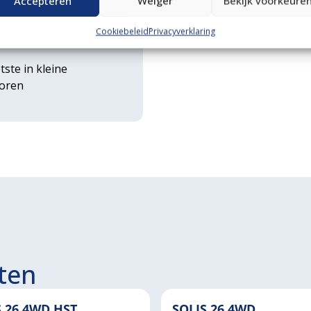
Accepteren
Weiger
Bekijk voorkeure
rse
Cookiebeleid
Privacyverklaring
ouwwerktuigen
tste in kleine
toren
ten
S 26 4WD HST
SOLIS 26 4WD