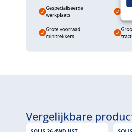
Gespecialiseerde
Dive
werkplaats
aanb
Grote voorraad
Groo
minitrekkers
trac
Vergelijkbare produc
SOLIS 26 4WD HST
SOLI