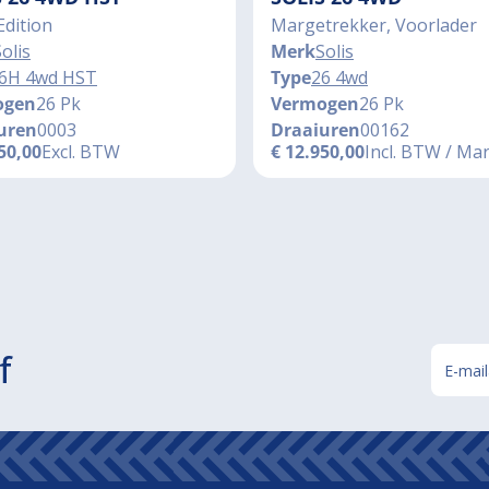
Edition
Margetrekker, Voorlader
olis
Merk
Solis
6H 4wd HST
Type
26 4wd
ogen
26 Pk
Vermogen
26 Pk
uren
0003
Draaiuren
00162
50,00
Excl. BTW
€
12.950,00
Incl. BTW / Ma
f