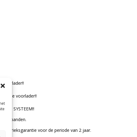
 voorlader!!
ehele voorlader!!
met
ISCH SYSTEEM!!
ite
 akkerbanden.
 fabrieksgarantie voor de periode van 2 jaar.