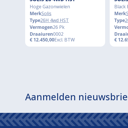
Hoge Gazonwielen
Black 
Merk
Solis
Merk
S
Type
26H 4wd HST
Type
2
Vermogen
26 Pk
Verm
Draaiuren
0002
Draai
€
12.450,00
Excl. BTW
€
12.6
Aanmelden nieuwsbrie