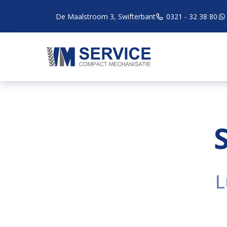
De Maalstroom 3, Swifterbant
0321 - 32 38 80
L