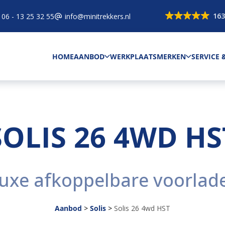
163
06 - 13 25 32 55
info@minitrekkers.nl
HOME
AANBOD
WERKPLAATS
MERKEN
SERVICE
SOLIS 26 4WD HS
uxe afkoppelbare voorlad
Aanbod
>
Solis
>
Solis 26 4wd HST