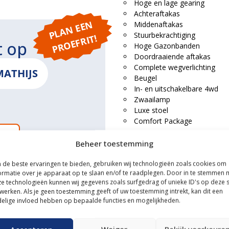
Hoge en lage gearing
Achteraftakas
P
L
A
N
E
E
N
P
R
O
E
F
RI
Middenaftakas
Stuurbekrachtiging
T!
t op
Hoge Gazonbanden
Doordraaiende aftakas
Complete wegverlichting
MATHIJS
Beugel
In- en uitschakelbare 4wd
Zwaailamp
Luxe stoel
Comfort Package
ONS
Compleet met luxe afkoppelbare
Beheer toestemming
SNELWISSELSYSTEEM op de g
de beste ervaringen te bieden, gebruiken wij technologieën zoals cookies om
JOYSTICKBEDIENING!!
ormatie over je apparaat op te slaan en/of te raadplegen. Door in te stemmen 
DUBBELWERKEND HYDRAUL
e technologieën kunnen wij gegevens zoals surfgedrag of unieke ID's op deze s
ce
werken. Als je geen toestemming geeft of uw toestemming intrekt, kan dit een
Tegen minderprijs leverbaar op
elige invloed hebben op bepaalde functies en mogelijkheden.
n transportservice
Wordt geleverd met de standaard