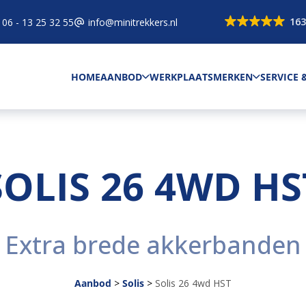
163
06 - 13 25 32 55
info@minitrekkers.nl
HOME
AANBOD
WERKPLAATS
MERKEN
SERVICE
SOLIS 26 4WD HS
Extra brede akkerbanden
Aanbod
>
Solis
>
Solis 26 4wd HST