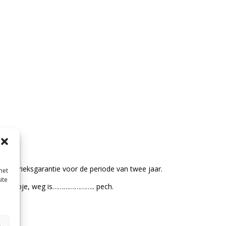
d fabrieksgarantie voor de periode van twee jaar.
met
ite
ngskoopje, weg is………………….. pech.