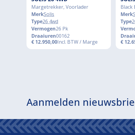
Margetrekker, Voorlader
Black 
Merk
Solis
Merk
S
Type
26 4wd
Type
2
Vermogen
26 Pk
Verm
Draaiuren
00162
Draai
€
12.950,00
Incl. BTW / Marge
€
12.6
Aanmelden nieuwsbrie