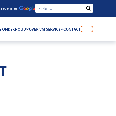
 recensies
 & ONDERHOUD
OVER VM SERVICE
CONTACT
T