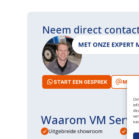
Neem direct contac
MET ONZE EXPERT 
START EEN GESPREK
MAIL 
Om 
inf
dez
Waarom VM Servi
ver
nad
Uitgebreide showroom
Eige