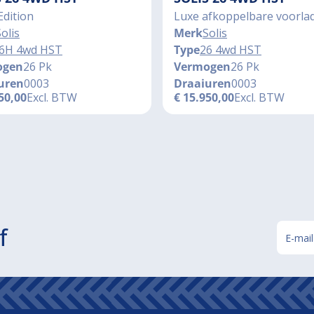
Edition
Luxe afkoppelbare voorla
olis
Merk
Solis
6H 4wd HST
Type
26 4wd HST
ogen
26 Pk
Vermogen
26 Pk
uren
0003
Draaiuren
0003
50,00
Excl. BTW
€
15.950,00
Excl. BTW
f