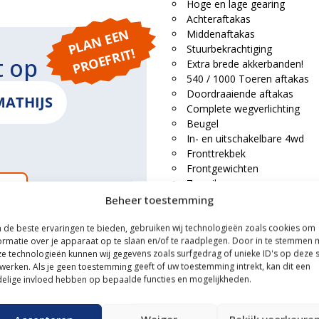
Hoge en lage gearing
Achteraftakas
P
L
A
N
E
E
N
P
R
O
E
F
RI
Middenaftakas
Stuurbekrachtiging
T!
t op
Extra brede akkerbanden!
540 / 1000 Toeren aftakas
Doordraaiende aftakas
MATHIJS
Complete wegverlichting
Beugel
In- en uitschakelbare 4wd
Fronttrekbek
Frontgewichten
Zwaailamp
ONS
Luxe stoel
Beheer toestemming
Comfort Package
de beste ervaringen te bieden, gebruiken wij technologieën zoals cookies om
Wordt geleverd met de standaar
ormatie over je apparaat op te slaan en/of te raadplegen. Door in te stemmen 
e technologieën kunnen wij gegevens zoals surfgedrag of unieke ID's op deze s
Helaas een eenmalig aanbiedi
ce
werken. Als je geen toestemming geeft of uw toestemming intrekt, kan dit een
elige invloed hebben op bepaalde functies en mogelijkheden.
n transportservice