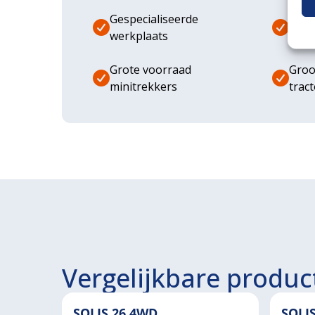
Gespecialiseerde
Dive
werkplaats
aanb
Grote voorraad
Groo
minitrekkers
trac
Vergelijkbare produc
SOLIS 26 4WD
SOLI