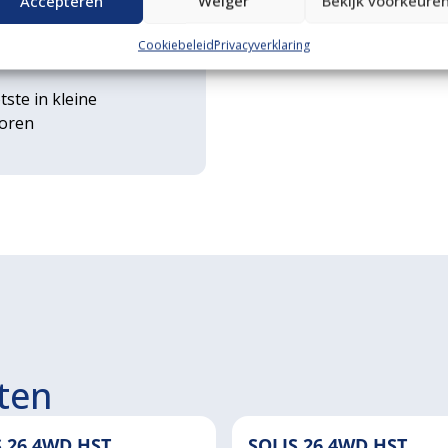
Accepteren
Weiger
Bekijk voorkeure
rse
Cookiebeleid
Privacyverklaring
ouwwerktuigen
tste in kleine
toren
ten
S 26 4WD HST
SOLIS 26 4WD HST