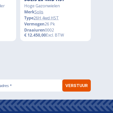
der
Hoge Gazonwielen
Merk
Solis
Type
26H 4wd HST
Vermogen
26 Pk
Draaiuren
0002
€
12.450,00
Excl. BTW