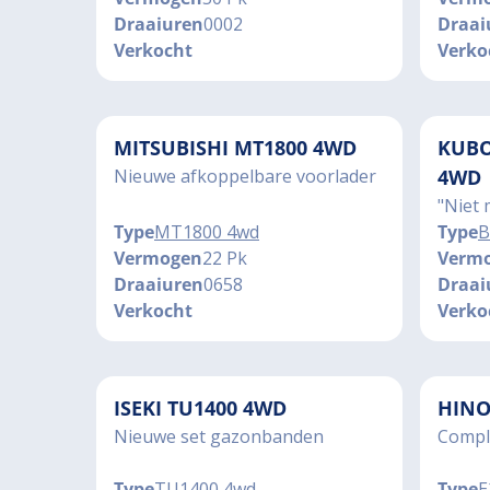
Draaiuren
0002
Draai
Verkocht
Verko
MITSUBISHI MT1800 4WD
KUBO
Nieuwe afkoppelbare voorlader
4WD
"Niet 
Type
MT1800 4wd
Type
B
Vermogen
22 Pk
Verm
Draaiuren
0658
Draai
Verkocht
Verko
ISEKI TU1400 4WD
HINO
Nieuwe set gazonbanden
Compl
Type
TU1400 4wd
Type
E