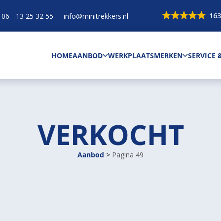
163
06 - 13 25 32 55
info@minitrekkers.nl
HOME
AANBOD
WERKPLAATS
MERKEN
SERVICE
VERKOCHT
Aanbod
>
Pagina 49