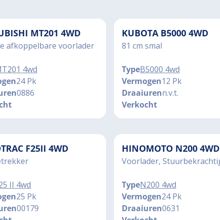
UBISHI MT201 4WD
KUBOTA B5000 4WD
e afkoppelbare voorlader
81 cm smal
T201 4wd
Type
B5000 4wd
ogen
24 Pk
Vermogen
12 Pk
uren
0886
Draaiuren
n.v.t.
cht
Verkocht
TRAC F25II 4WD
HINOMOTO N200 4WD
trekker
Voorlader, Stuurbekrachti
25 II 4wd
Type
N200 4wd
ogen
25 Pk
Vermogen
24 Pk
uren
00179
Draaiuren
0631