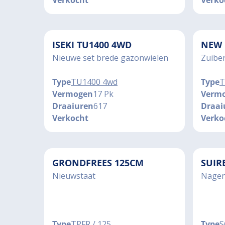
Verkocht
Verko
ISEKI TU1400 4WD
NEW 
Nieuwe set brede gazonwielen
Zuiber
Type
TU1400 4wd
Type
T
Vermogen
17 Pk
Verm
Draaiuren
617
Draai
Verkocht
Verko
GRONDFREES 125CM
SUIR
Nieuwstaat
Nagen
Type
TPFR / 125
Type
S