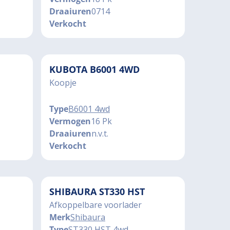
Draaiuren
0714
Verkocht
KUBOTA B6001 4WD
Koopje
Type
B6001 4wd
Vermogen
16 Pk
Draaiuren
n.v.t.
Verkocht
SHIBAURA ST330 HST
Afkoppelbare voorlader
Merk
Shibaura
Type
ST330 HST 4wd