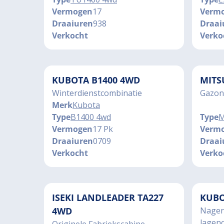
Vermogen
17
Verm
Draaiuren
938
Draai
Verkocht
Verko
KUBOTA B1400 4WD
MITS
Winterdienstcombinatie
Gazon
Merk
Kubota
Type
B1400 4wd
Type
M
Vermogen
17 Pk
Verm
Draaiuren
0709
Draai
Verkocht
Verko
ISEKI LANDLEADER TA227
KUBO
4WD
Nagen
lagen