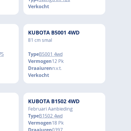
Verkocht
KUBOTA B5001 4WD
81 cm smal
75
Type
B5001 4wd
Vermogen
12 Pk
Draaiuren
n.v.t.
Verkocht
KUBOTA B1502 4WD
Februari Aanbieding
Type
B1502 4wd
Vermogen
18 Pk
Draaiuren
0397