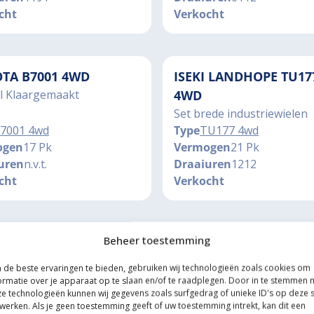
cht
Verkocht
TA B7001 4WD
ISEKI LANDHOPE TU17
l Klaargemaakt
4WD
Set brede industriewielen
7001 4wd
Type
TU177 4wd
ogen
17 Pk
Vermogen
21 Pk
uren
n.v.t.
Draaiuren
1212
cht
Verkocht
Beheer toestemming
UBISHI MT24 4WD
NEW HOLLAND TCE 40
ilinder dieselmotor
Cabine, Voorlader
de beste ervaringen te bieden, gebruiken wij technologieën zoals cookies om
ormatie over je apparaat op te slaan en/of te raadplegen. Door in te stemmen 
e technologieën kunnen wij gegevens zoals surfgedrag of unieke ID's op deze s
T24 4wd
Type
TCE40 4wd
werken. Als je geen toestemming geeft of uw toestemming intrekt, kan dit een