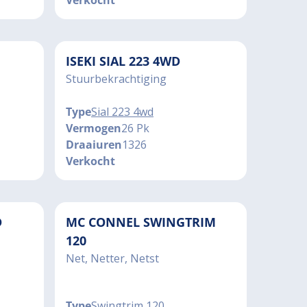
Verkocht
ISEKI SIAL 223 4WD
Stuurbekrachtiging
Type
Sial 223 4wd
Vermogen
26 Pk
Draaiuren
1326
Verkocht
D
MC CONNEL SWINGTRIM
120
Net, Netter, Netst
Type
Swingtrim 120