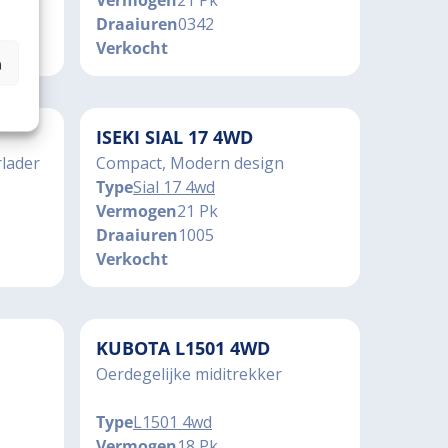
Vermogen
21 Pk
Draaiuren
0342
Verkocht
n
ISEKI SIAL 17 4WD
lader
Compact, Modern design
Type
Sial 17 4wd
Vermogen
21 Pk
Draaiuren
1005
Verkocht
KUBOTA L1501 4WD
Oerdegelijke miditrekker
Type
L1501 4wd
Vermogen
18 Pk