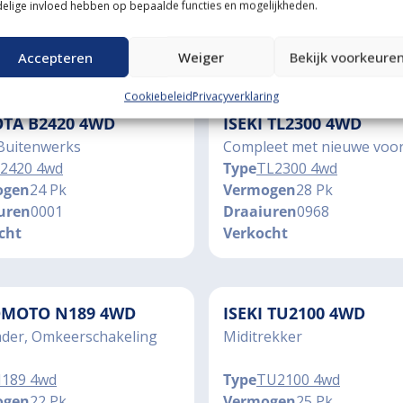
ogen
28 Pk
Vermogen
40 Pk
elige invloed hebben op bepaalde functies en mogelijkheden.
uren
1332
Draaiuren
00903
cht
Verkocht
Accepteren
Weiger
Bekijk voorkeure
Cookiebeleid
Privacyverklaring
TA B2420 4WD
ISEKI TL2300 4WD
Buitenwerks
Compleet met nieuwe voor
2420 4wd
Type
TL2300 4wd
ogen
24 Pk
Vermogen
28 Pk
uren
0001
Draaiuren
0968
cht
Verkocht
MOTO N189 4WD
ISEKI TU2100 4WD
ader, Omkeerschakeling
Miditrekker
189 4wd
Type
TU2100 4wd
ogen
22 Pk
Vermogen
25 Pk