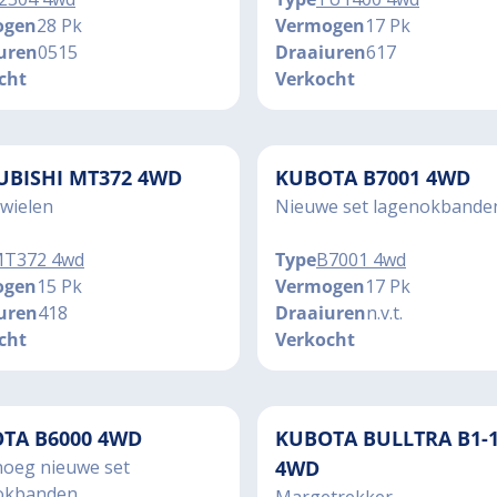
ogen
28 Pk
Vermogen
17 Pk
uren
0515
Draaiuren
617
cht
Verkocht
UBISHI MT372 4WD
KUBOTA B7001 4WD
wielen
Nieuwe set lagenokbande
T372 4wd
Type
B7001 4wd
ogen
15 Pk
Vermogen
17 Pk
uren
418
Draaiuren
n.v.t.
cht
Verkocht
TA B6000 4WD
KUBOTA BULLTRA B1-
oeg nieuwe set
4WD
okbanden