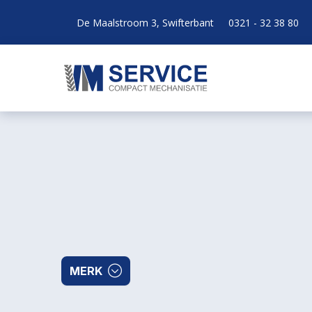
De Maalstroom 3, Swifterbant
0321 - 32 38 80
MERK