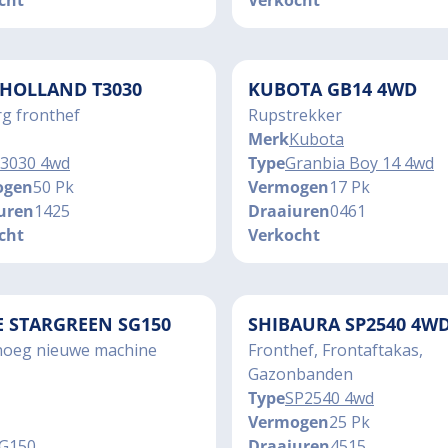
cht
Verkocht
HOLLAND T3030
KUBOTA GB14 4WD
g fronthef
Rupstrekker
Merk
Kubota
3030 4wd
Type
Granbia Boy 14 4wd
ogen
50 Pk
Vermogen
17 Pk
uren
1425
Draaiuren
0461
cht
Verkocht
E STARGREEN SG150
SHIBAURA SP2540 4W
oeg nieuwe machine
Fronthef, Frontaftakas,
Gazonbanden
Type
SP2540 4wd
Vermogen
25 Pk
G150
Draaiuren
4515