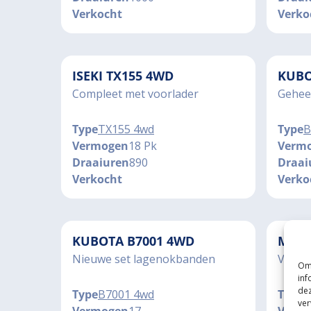
Verkocht
Verko
ISEKI TX155 4WD
KUBO
Compleet met voorlader
Gehee
Type
TX155 4wd
Type
B
Vermogen
18 Pk
Verm
Draaiuren
890
Draai
Verkocht
Verko
KUBOTA B7001 4WD
MITS
Nieuwe set lagenokbanden
Vier c
Om 
inf
dez
Type
B7001 4wd
Type
M
ver