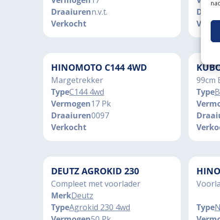
Vermogen
17
Verm
nad
Draaiuren
n.v.t.
Draai
Verkocht
Verko
HINOMOTO C144 4WD
KUBO
Margetrekker
99cm 
Type
C144 4wd
Type
B
Vermogen
17 Pk
Verm
Draaiuren
0097
Draai
Verkocht
Verko
DEUTZ AGROKID 230
HINO
Compleet met voorlader
Voorl
Merk
Deutz
Type
Agrokid 230 4wd
Type
N
Vermogen
50 Pk
Verm