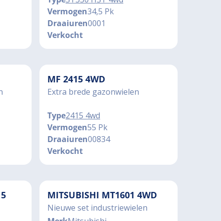
Vermogen
34,5 Pk
Draaiuren
0001
Verkocht
MF 2415 4WD
n
Extra brede gazonwielen
Type
2415 4wd
Vermogen
55 Pk
Draaiuren
00834
Verkocht
15
MITSUBISHI MT1601 4WD
Nieuwe set industriewielen