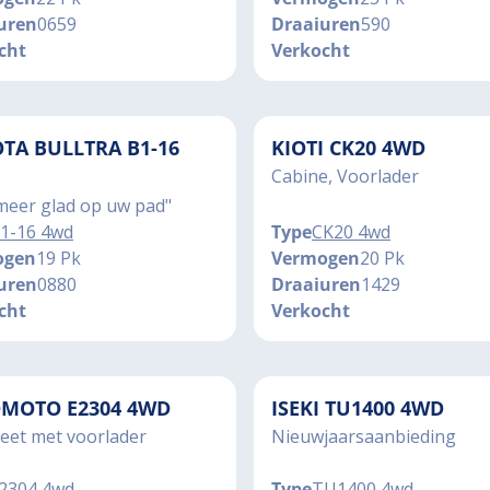
uren
0659
Draaiuren
590
cht
Verkocht
TA BULLTRA B1-16
KIOTI CK20 4WD
Cabine, Voorlader
meer glad op uw pad"
1-16 4wd
Type
CK20 4wd
ogen
19 Pk
Vermogen
20 Pk
uren
0880
Draaiuren
1429
cht
Verkocht
MOTO E2304 4WD
ISEKI TU1400 4WD
eet met voorlader
Nieuwjaarsaanbieding
2304 4wd
Type
TU1400 4wd