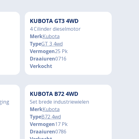
KUBOTA GT3 4WD
4 Cilinder dieselmotor
Merk
Kubota
Type
GT 3 4wd
Vermogen
25 Pk
Draaiuren
0716
Verkocht
KUBOTA B72 4WD
ging
Set brede industriewielen
Merk
Kubota
Type
B72 4wd
Vermogen
17 Pk
Draaiuren
0786