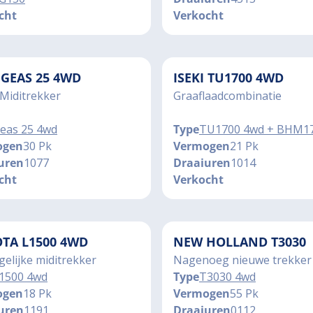
cht
Verkocht
I GEAS 25 4WD
ISEKI TU1700 4WD
Miditrekker
Graaflaadcombinatie
eas 25 4wd
Type
TU1700 4wd + BHM1
ogen
30 Pk
Vermogen
21 Pk
uren
1077
Draaiuren
1014
cht
Verkocht
TA L1500 4WD
NEW HOLLAND T3030
elijke miditrekker
Nagenoeg nieuwe trekker
1500 4wd
Type
T3030 4wd
ogen
18 Pk
Vermogen
55 Pk
uren
1191
Draaiuren
0112