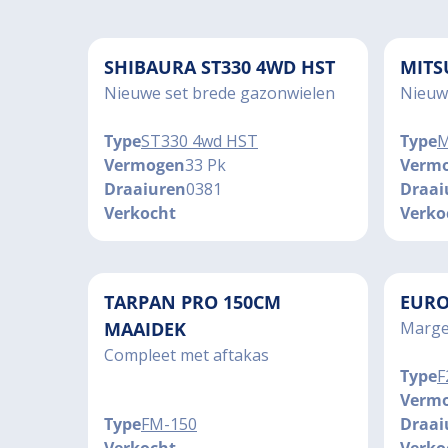
SHIBAURA ST330 4WD HST
MITS
Nieuwe set brede gazonwielen
Nieuw
Type
ST330 4wd HST
Type
M
Vermogen
33 Pk
Verm
Draaiuren
0381
Draai
Verkocht
Verko
TARPAN PRO 150CM
EURO
MAAIDEK
Marge
Compleet met aftakas
Type
F
Verm
Type
FM-150
Draai