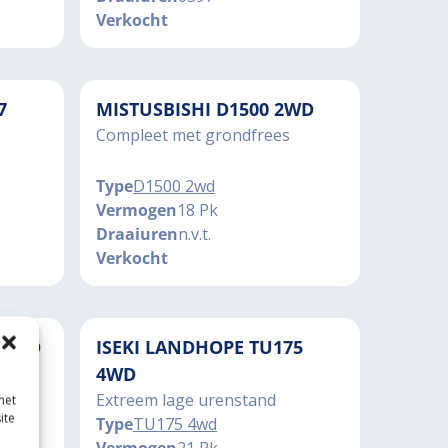
Verkocht
7
MISTUSBISHI D1500 2WD
Compleet met grondfrees
Type
D1500 2wd
Vermogen
18 Pk
Draaiuren
n.v.t.
Verkocht
 4WD
ISEKI LANDHOPE TU175
4WD
Extreem lage urenstand
met
ite
Type
TU175 4wd