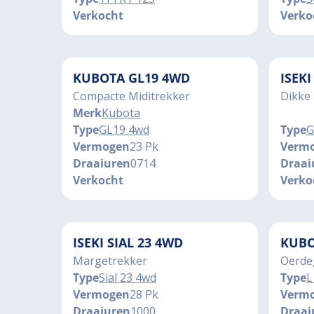
Verkocht
Verko
KUBOTA GL19 4WD
ISEK
Compacte Miditrekker
Dikke 
Merk
Kubota
Type
GL19 4wd
Type
G
Vermogen
23 Pk
Verm
Draaiuren
0714
Draai
Verkocht
Verko
ISEKI SIAL 23 4WD
KUBO
Margetrekker
Oerdeg
Type
Sial 23 4wd
Type
L
Vermogen
28 Pk
Verm
Draaiuren
1000
Draai